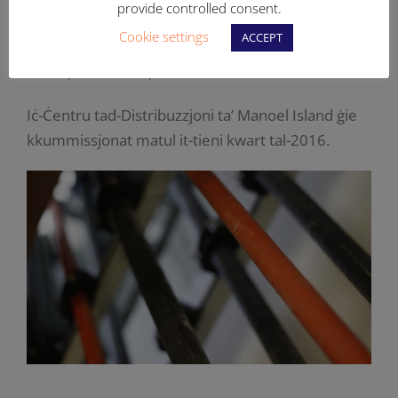
provide controlled consent.
provvista tal-elettriku lil numru ta’ lokalitajiet,
Cookie settings
ACCEPT
fosthom l-Imsida, Ta’ Xbiex, Il-Gżira, Manoel
Island, Tas-Sliema, u San Ġwann.
Iċ-Ċentru tad-Distribuzzjoni ta’ Manoel Island ġie
kkummissjonat matul it-tieni kwart tal-2016.