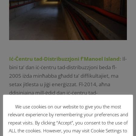
Iċ-Ċentru tad-Distribuzzjoni f’Manoel Island:
Il-
bini ta’ dan iċ-ċentru tad-distribuzzjoni beda fl-
2005 iżda minħabba għadd ta’ diffikultajiet, ma
setax jitlesta u jiġi enerġizzat. Fl-2014, aħna
ddisinjajna mill-ġdid dan iċ-ċentru tad-
distribuzzjoni, wettaqna x-xogħlijiet strutturali
We use cookies on our website to give you the most
neċessarji u bdejna l-installazzjoni tat-tagħmir
relevant experience by remembering your preferences and
tiegħu, inklużi tliet transformers ta’ 22.5 MVA
repeat visits. By clicking “Accept”, you consent to the use of
33/11 kV, switchgear ta’ 33 kV u switchgear ta’ 11
ALL the cookies. However, you may visit Cookie Settings to
kV li jikkontrollaw 13-il feeder li jipprovdu