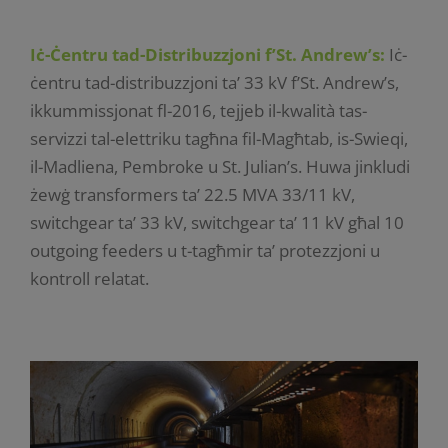
Iċ-Ċentru tad-Distribuzzjoni f’St. Andrew’s:
Iċ-
ċentru tad-distribuzzjoni ta’ 33 kV f’St. Andrew’s,
ikkummissjonat fl-2016, tejjeb il-kwalità tas-
servizzi tal-elettriku tagħna fil-Magħtab, is-Swieqi,
il-Madliena, Pembroke u St. Julian’s. Huwa jinkludi
żewġ transformers ta’ 22.5 MVA 33/11 kV,
switchgear ta’ 33 kV, switchgear ta’ 11 kV għal 10
outgoing feeders u t-tagħmir ta’ protezzjoni u
kontroll relatat.