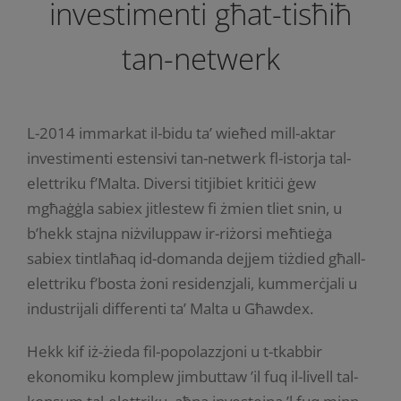
investimenti għat-tisħiħ
tan-netwerk
L-2014 immarkat il-bidu ta’ wieħed mill-aktar
investimenti estensivi tan-netwerk fl-istorja tal-
elettriku f’Malta. Diversi titjibiet kritiċi ġew
mgħaġġla sabiex jitlestew fi żmien tliet snin, u
b’hekk stajna niżviluppaw ir-riżorsi meħtieġa
sabiex tintlaħaq id-domanda dejjem tiżdied għall-
elettriku f’bosta żoni residenzjali, kummerċjali u
industrijali differenti ta’ Malta u Għawdex.
Hekk kif iż-żieda fil-popolazzjoni u t-tkabbir
ekonomiku komplew jimbuttaw ’il fuq il-livell tal-