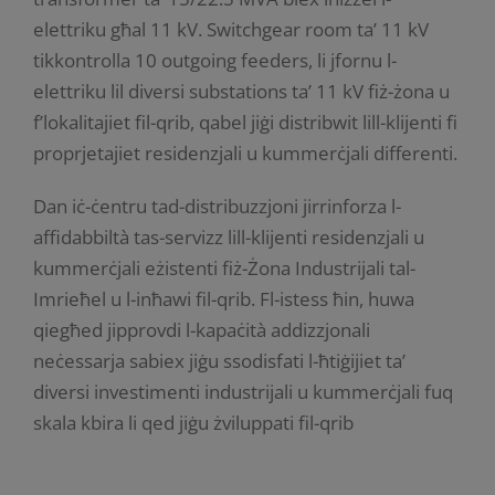
elettriku għal 11 kV. Switchgear room ta’ 11 kV
tikkontrolla 10 outgoing feeders, li jfornu l-
elettriku lil diversi substations ta’ 11 kV fiż-żona u
f’lokalitajiet fil-qrib, qabel jiġi distribwit lill-klijenti fi
proprjetajiet residenzjali u kummerċjali differenti.
Dan iċ-ċentru tad-distribuzzjoni jirrinforza l-
affidabbiltà tas-servizz lill-klijenti residenzjali u
kummerċjali eżistenti fiż-Żona Industrijali tal-
Imrieħel u l-inħawi fil-qrib. Fl-istess ħin, huwa
qiegħed jipprovdi l-kapaċità addizzjonali
neċessarja sabiex jiġu ssodisfati l-ħtiġijiet ta’
diversi investimenti industrijali u kummerċjali fuq
skala kbira li qed jiġu żviluppati fil-qrib