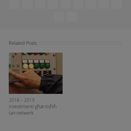
Facebook
X
Reddit
LinkedIn
WhatsApp
Telegram
Tumblr
Pinterest
Vk
Xing
Email
Related Posts
2018 – 2019
investimenti għat-tisħiħ
tan-netwerk