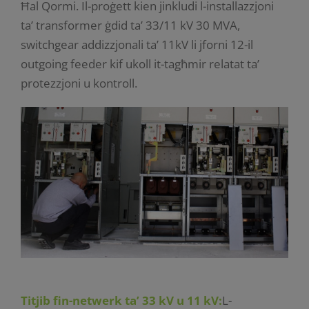
Ħal Qormi. Il-proġett kien jinkludi l-installazzjoni
ta’ transformer ġdid ta’ 33/11 kV 30 MVA,
switchgear addizzjonali ta’ 11kV li jforni 12-il
outgoing feeder kif ukoll it-tagħmir relatat ta’
protezzjoni u kontroll.
Titjib fin-netwerk ta’ 33 kV u 11 kV:
L-