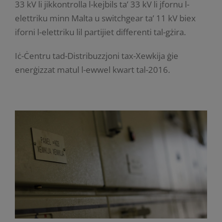
33 kV li jikkontrolla l-kejbils ta’ 33 kV li jfornu l-
elettriku minn Malta u switchgear ta’ 11 kV biex
iforni l-elettriku lil partijiet differenti tal-gżira.
Iċ-Ċentru tad-Distribuzzjoni tax-Xewkija ġie
enerġizzat matul l-ewwel kwart tal-2016.