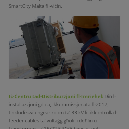
SmartCity Malta fil-viċin.
Iċ-Ċentru tad-Distribuzzjoni fl-Imrieħel:
Din l-
installazzjoni ġdida, ikkummissjonata fl-2017,
tinkludi switchgear room ta’ 33 kV li tikkontrolla l-
feeder cables ta’ vultaġġ għoli li deħlin u
transformer ta’ 15/22.5 MVA biex iniżżel l-