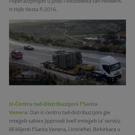
l-operazzjonijiet u jżidu l-flessibbiltà tan-netwerk.
It-titjib tlesta fl-2016.
Iċ-Ċentru tad-Distribuzzjoni f’Santa
Venera:
Dan iċ-ċentru tad-distribuzzjoni ġie
mtejjeb sabiex jipprovdi livell imtejjeb ta’ servizz
lill-klijenti f’Santa Venera, l-Imrieħel, Birkirkara u