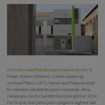
Iċ-Ċentru tad-Distribuzzjoni Marsa North:
Il-
Power Station tal-Marsa, li ntfiet sabiex tiġi
żarmata f’Marzu 2015, kienet ukoll ħolqa kruċjali
fin-netwerk tad-distribuzzjoni nazzjonali. Aħna
żviluppajna ċentru tad-distribuzzjoni ġdid ta’ 33 kV
f’sit fil-qrib, biex jieħu post u jtejjeb it-tagħmir tad-