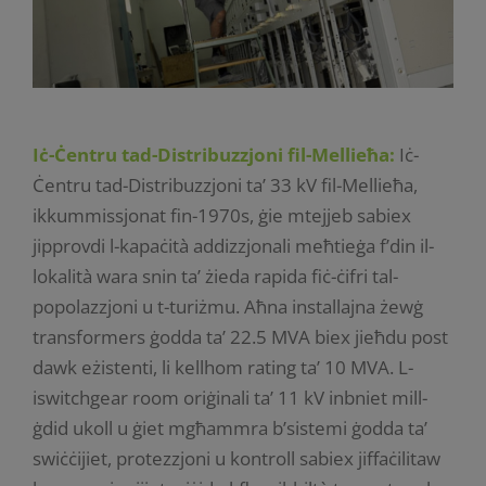
Iċ-Ċentru tad-Distribuzzjoni fil-Mellieħa:
Iċ-
Ċentru tad-Distribuzzjoni ta’ 33 kV fil-Mellieħa,
ikkummissjonat fin-1970s, ġie mtejjeb sabiex
jipprovdi l-kapaċità addizzjonali meħtieġa f’din il-
lokalità wara snin ta’ żieda rapida fiċ-ċifri tal-
popolazzjoni u t-turiżmu. Aħna installajna żewġ
transformers ġodda ta’ 22.5 MVA biex jieħdu post
dawk eżistenti, li kellhom rating ta’ 10 MVA. L-
iswitchgear room oriġinali ta’ 11 kV inbniet mill-
ġdid ukoll u ġiet mgħammra b’sistemi ġodda ta’
swiċċijiet, protezzjoni u kontroll sabiex jiffaċilitaw