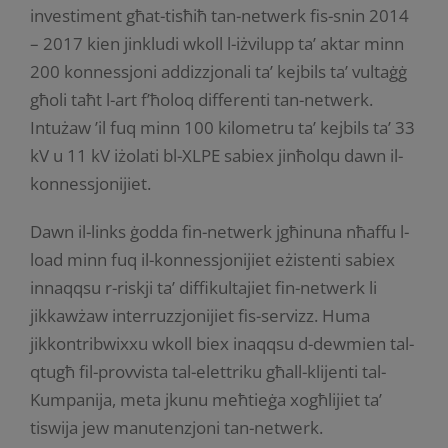
investiment għat-tisħiħ tan-netwerk fis-snin 2014
– 2017 kien jinkludi wkoll l-iżvilupp ta’ aktar minn
200 konnessjoni addizzjonali ta’ kejbils ta’ vultaġġ
għoli taħt l-art f’ħoloq differenti tan-netwerk.
Intużaw ’il fuq minn 100 kilometru ta’ kejbils ta’ 33
kV u 11 kV iżolati bl-XLPE sabiex jinħolqu dawn il-
konnessjonijiet.
Dawn il-links ġodda fin-netwerk jgħinuna nħaffu l-
load minn fuq il-konnessjonijiet eżistenti sabiex
innaqqsu r-riskji ta’ diffikultajiet fin-netwerk li
jikkawżaw interruzzjonijiet fis-servizz. Huma
jikkontribwixxu wkoll biex inaqqsu d-dewmien tal-
qtugħ fil-provvista tal-elettriku għall-klijenti tal-
Kumpanija, meta jkunu meħtieġa xogħlijiet ta’
tiswija jew manutenzjoni tan-netwerk.