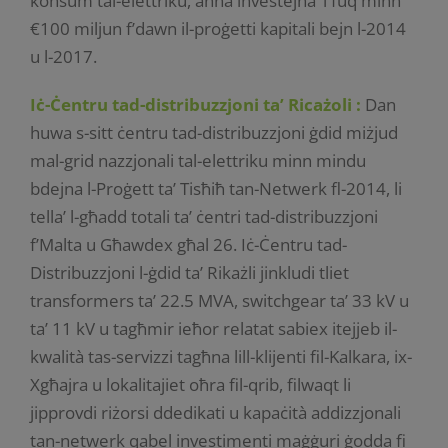
konsum tal-elettriku, aħna investejna ’l fuq minn
€100 miljun f’dawn il-proġetti kapitali bejn l-2014
u l-2017.
Iċ-Ċentru tad-distribuzzjoni ta’ Ricażoli :
Dan
huwa s-sitt ċentru tad-distribuzzjoni ġdid miżjud
mal-grid nazzjonali tal-elettriku minn mindu
bdejna l-Proġett ta’ Tisħiħ tan-Netwerk fl-2014, li
tella’ l-għadd totali ta’ ċentri tad-distribuzzjoni
f’Malta u Għawdex għal 26. Iċ-Ċentru tad-
Distribuzzjoni l-ġdid ta’ Rikażli jinkludi tliet
transformers ta’ 22.5 MVA, switchgear ta’ 33 kV u
ta’ 11 kV u tagħmir ieħor relatat sabiex itejjeb il-
kwalità tas-servizzi tagħna lill-klijenti fil-Kalkara, ix-
Xgħajra u lokalitajiet oħra fil-qrib, filwaqt li
jipprovdi riżorsi ddedikati u kapaċità addizzjonali
tan-netwerk qabel investimenti maġġuri ġodda fi