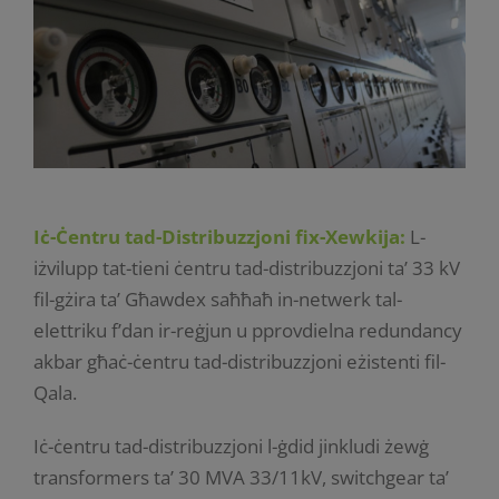
Iċ-Ċentru tad-Distribuzzjoni fix-Xewkija:
L-
iżvilupp tat-tieni ċentru tad-distribuzzjoni ta’ 33 kV
fil-gżira ta’ Għawdex saħħaħ in-netwerk tal-
elettriku f’dan ir-reġjun u pprovdielna redundancy
akbar għaċ-ċentru tad-distribuzzjoni eżistenti fil-
Qala.
Iċ-ċentru tad-distribuzzjoni l-ġdid jinkludi żewġ
transformers ta’ 30 MVA 33/11kV, switchgear ta’