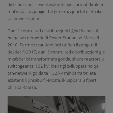
distribuzzjoni li eventwalment ġie żarmat flimkien
mal-installazzjonijiet tal-ġenerazzjoni tal-elettriku
tal-power station.
Dan iċ-ċentru tad-distribuzzjoni l-ġdid ħa post il-
ħolqa tan-netwerk fil-Power Station tal-Marsa fl-
2016. Permezz tat-tieni fażi ta’ dan il-proġett li
tlestiet fl-2017, dan iċ-ċentru tad-distribuzzjoni ġie
mkabbar bi transformers ġodda, shunt reactors u
switchgear ta’ 132 kV, biex tiġi żviluppata ħolqa
tan-netwerk ġdida ta’ 132 kV minbarra t-tlieta
eżistenti li jinsabu fil-Mosta, il-Kappara u f’parti
oħra tal-Marsa.