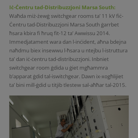
Iċ-Ċentru tad-Distribuzzjoni Marsa South:
Waħda miż-żewġ switchgear rooms ta’ 11 kV fiċ-
Ċentru tad-Distribuzzjoni Marsa South ġarrbet
ħsara kbira fi ħruq fit-12 ta’ Awwissu 2014.
Immedjatament wara dan l-inċident, aħna bdejna
naħdmu biex insewwu l-ħsara u ntejbu l-istruttura
ta’ dan iċ-ċentru tad-distribuzzjoni. Inbniet
switchgear room ġdida u ġiet mgħammra
b’apparat ġdid tal-iswitchgear. Dawn ix-xogħlijiet
ta’ bini mill-ġdid u titjib tlestew sal-aħħar tal-2015.