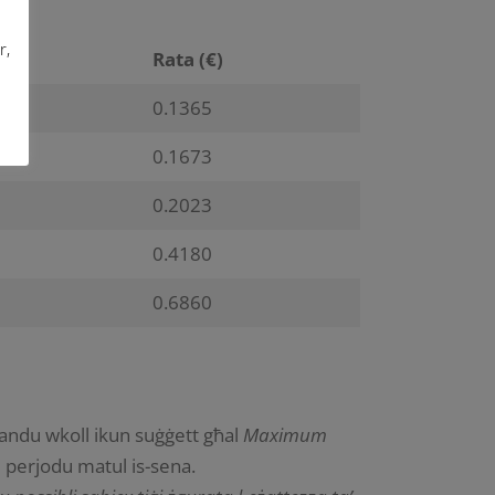
r,
Rata (€)
0.1365
0.1673
0.2023
0.4180
0.6860
għandu wkoll ikun suġġett għal
Maximum
 perjodu matul is-sena.