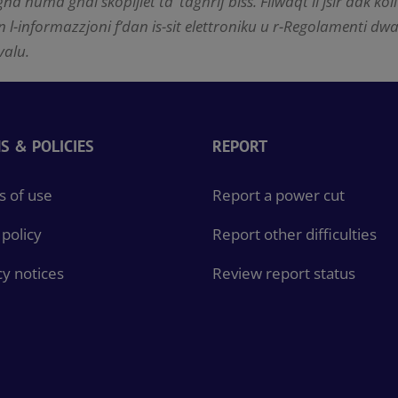
paġna huma għal skopijiet ta’ tag
ħ
rif biss. Filwaqt li jsir dak k
n l-informazzjoni f’dan is-sit elettroniku u r-Regolamenti dwar 
valu.
S & POLICIES
REPORT
 of use
Report a power cut
policy
Report other difficulties
cy notices
Review report status