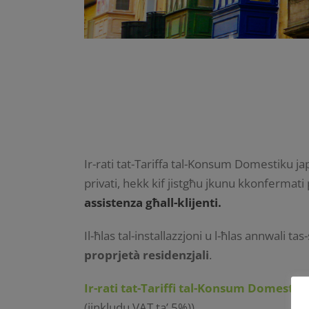
Ir-rati tat-Tariffa tal-Konsum Domestiku ja
privati, hekk kif jistgħu jkunu kkonfermat
assistenza għall-klijenti.
Il-ħlas tal-installazzjoni u l-ħlas annwali 
proprjetà residenzjali
.
Ir-rati tat-Tariffi tal-Konsum Domestik
(jinkludu VAT ta’ 5%))