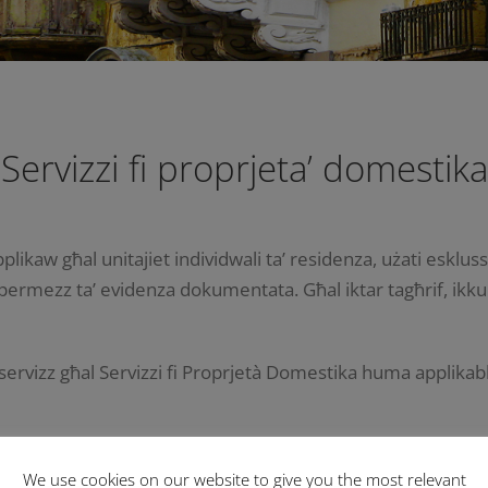
Servizzi fi proprjeta’ domestika
pplikaw għal unitajiet individwali ta’ residenza, użati eskl
i permezz ta’ evidenza dokumentata. Għal iktar tagħrif, ikku
tas-servizz għal Servizzi fi Proprjetà Domestika huma applikab
u
We use cookies on our website to give you the most relevant