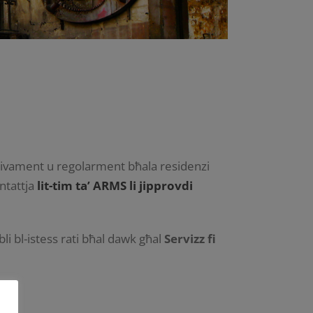
ussivament u regolarment bħala residenzi
ntattja
lit-tim ta’ ARMS li jipprovdi
bli bl-istess rati bħal dawk għal
Servizz fi