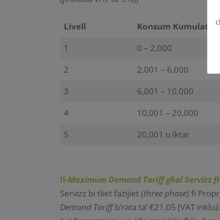
c
Livell
Konsum Kumulattiv 
1
0 – 2,000
2
2,001 – 6,000
3
6,001 – 10,000
4
10,001 – 20,000
5
20,001 u iktar
Il-
Maximum Demand Tariff għal Servizz fi
Servizz bi tliet fażijiet (
three phase
) fi Prop
Demand Tariff
b’rata ta’ €21.05 (VAT inkluża