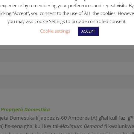
experience by remembering your preferences and repeat visits. By
licking “Accept”, you consent to the use of ALL the cookies. Howeve
(kW fis-siegħa
)
you may visit Cookie Settings to provide controlled consent.
Cookie settings
ACCEPT
 Proprjetà Domestika
rjetà Domestika li jaqbeż is-60 Amperes (A) għal kull fażi 
) fis-sena għal kull kW tal-
Maximum Demand
fi kwalunkwe