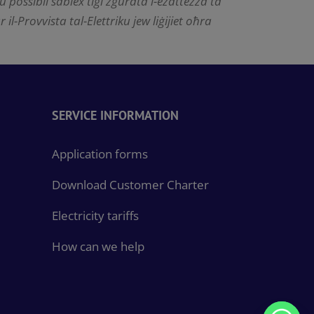
ollu possibli sabiex tiġi żgurata l-eżattezza ta’
il-Provvista tal-Elettriku jew liġijiet oħra
SERVICE INFORMATION
Application forms
Download Customer Charter
Electricity tariffs
How can we help