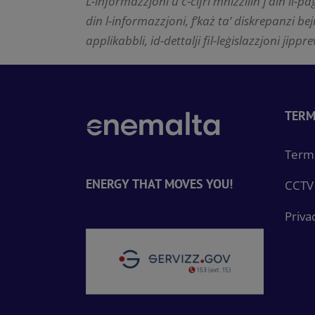
L-informazzjoni u ċ-ċifri mni
żż
ilin f’din il-
din l-informazzjoni, f’każ ta’ diskrepanzi bej
applikabbli, id-dettalji fil-leġislazzjoni jippre
TERM
Terms
ENERGY THAT MOVES YOU!
CCTV 
Priva