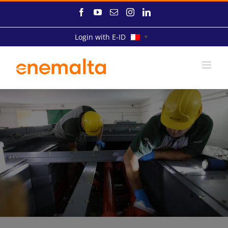
Skip
Facebook
YouTube
Email
Instagram
LinkedIn
to
content
Login with E-ID