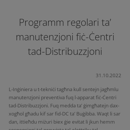
Programm regolari ta’
manutenzjoni fiċ-Ċentri
tad-Distribuzzjoni
31.10.2022
L-Inġiniera u t-tekniċi tagħna kull sentejn jagħmlu
manutenzjoni preventiva fuq l-apparat fiċ-Ċentri
tad-Distribuzzjoni. Fuq medda ta’ ġimgħatejn dax-
xogħol għadu kif sar fid-DC ta’ Buġibba. Waqt li sar
dan, ittieħdu miżuri biex ġie evitat li jkun hemm
sospensjoni tal-provvista tal-elettriku tal-