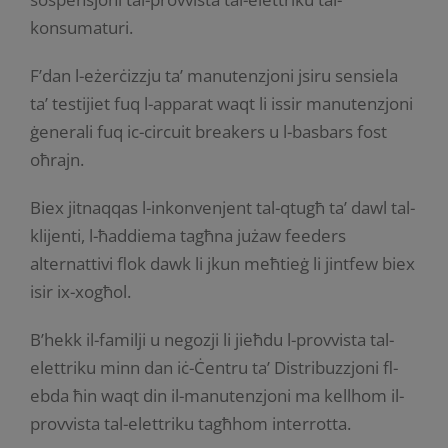
konsumaturi.
F’dan l-eżerċizzju ta’ manutenzjoni jsiru sensiela
ta’ testijiet fuq l-apparat waqt li issir manutenzjoni
ġenerali fuq ic-circuit breakers u l-basbars fost
oħrajn.
Biex jitnaqqas l-inkonvenjent tal-qtugħ ta’ dawl tal-
klijenti, l-ħaddiema tagħna jużaw feeders
alternattivi flok dawk li jkun meħtieġ li jintfew biex
isir ix-xogħol.
B’hekk il-familji u negozji li jieħdu l-provvista tal-
elettriku minn dan iċ-Ċentru ta’ Distribuzzjoni fl-
ebda ħin waqt din il-manutenzjoni ma kellhom il-
provvista tal-elettriku tagħhom interrotta.