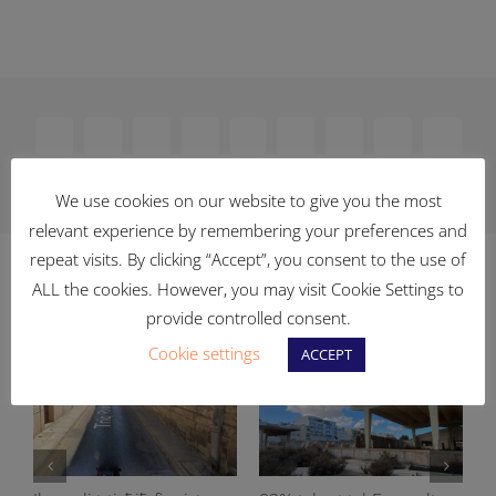
Facebook
X
Reddit
LinkedIn
WhatsApp
Telegram
Tumblr
Pinterest
Vk
Xing
Email
We use cookies on our website to give you the most
relevant experience by remembering your preferences and
repeat visits. By clicking “Accept”, you consent to the use of
Related Posts
ALL the cookies. However, you may visit Cookie Settings to
provide controlled consent.
Cookie settings
ACCEPT